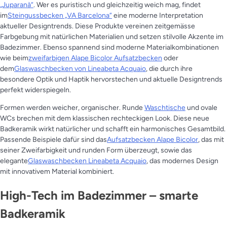
„Juparanà“
. Wer es puristisch und gleichzeitig weich mag, findet
im
Steingussbecken „VA Barcelona“
eine moderne Interpretation
aktueller Designtrends. Diese Produkte vereinen zeitgemässe
Farbgebung mit natürlichen Materialien und setzen stilvolle Akzente im
Badezimmer. Ebenso spannend sind moderne Materialkombinationen
wie beim
zweifarbigen Alape Bicolor Aufsatzbecken
oder
dem
Glaswaschbecken von Lineabeta Acquaio
, die durch ihre
besondere Optik und Haptik hervorstechen und aktuelle Designtrends
perfekt widerspiegeln.
Formen werden weicher, organischer. Runde
Waschtische
und ovale
WCs brechen mit dem klassischen rechteckigen Look. Diese neue
Badkeramik wirkt natürlicher und schafft ein harmonisches Gesamtbild.
Passende Beispiele dafür sind das
Aufsatzbecken Alape Bicolor
, das mit
seiner Zweifarbigkeit und runden Form überzeugt, sowie das
elegante
Glaswaschbecken Lineabeta Acquaio
, das modernes Design
mit innovativem Material kombiniert.
High-Tech im Badezimmer – smarte
Badkeramik